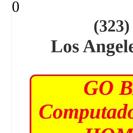
0
(323)
Los Angel
GO 
Computado